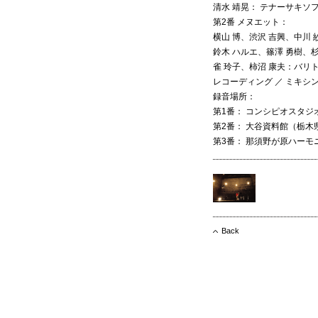
清水 靖晃： テナーサキソ
第2番 メヌエット：
横山 博、渋沢 吉興、中川
鈴木 ハルエ、篠澤 勇樹、
雀 玲子、柿沼 康夫：バリ
レコーディング ／ ミキシン
録音場所：
第1番： コンシピオスタジ
第2番： 大谷資料館（栃木
第3番： 那須野が原ハー
Back