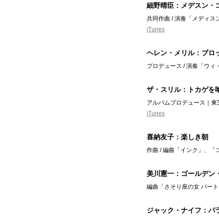
細野晴臣：メデスン・
共同作曲 / 演奏「メディ
iTunes
ヘレン・メリル：ブロ
プロデュース / 演奏「ウ
ザ・スリル：トカゲを
アルバムプロデュース｜東芝EM
iTunes
喜納友子：楽しき朝
作曲 / 編曲「インク」、「
美川憲一：ゴールデン
編曲「さそり座の女 パート
ジャック・ナイフ：パ