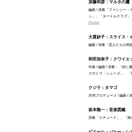
加藤和彦：マルタの鷹
編曲 / 演奏「ファンシ
ン」、「タートルクラブ」｜東
iTunes
大貫妙子：スライス・
編曲 / 演奏「恋人たちの
和田加奈子：クワイエ
作曲 / 編曲 / 演奏：
クのトウ・シューズ」、「
クジラ：タマゴ
共同プロデュース / 編曲 /
坂本龍一：音楽図鑑
演奏「エチュード」、「旅の
ピエール・バルー：シ