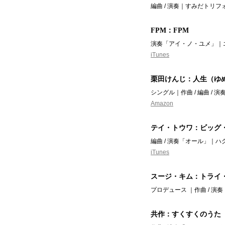
編曲 / 演奏｜すみだトリフ
FPM：FPM
演奏「アイ・ノ・ユメ」｜エ
iTunes
栗田けんじ：人生（ゆ
シングル｜作曲 / 編曲 /
Amazon
テイ・トウワ：ビッグ
編曲 / 演奏「オール」｜ハ
iTunes
スージ・キム：トライ
プロデュース ｜作曲 / 演
共作：すくすくのうた