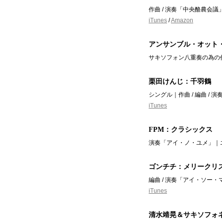
作曲 / 演奏「中央酪農会議
iTunes
/
Amazon
アンサンブル・オット
サキソフォン八重奏の為の
栗田けんじ：千羽鶴
シングル｜作曲 / 編曲 /
iTunes
FPM：クラシックス
演奏「アイ・ノ・ユメ」｜エ
ゴンチチ：メリークリ
編曲 / 演奏「
アイ・ソー・
iTunes
清水靖晃＆サキソフォネ