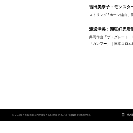
吉田美奈子：モンスタ
ストリング / ホーン編曲、演
渡辺津美：頭狂奸児唐
共同作曲「ザ・グレート・
「カンフー」｜日本コロムビ
© 2026 Yasuaki Shimizu / Sateto Inc. All Rights Reserved.