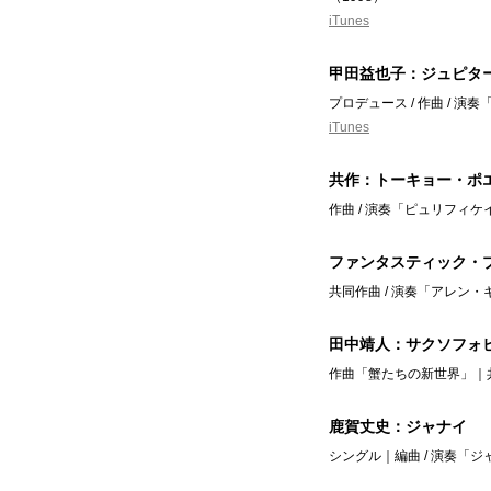
iTunes
甲田益也子：ジュピタ
プロデュース / 作曲 / 
iTunes
共作：トーキョー・ポエツ 
作曲 / 演奏「ピュリフィケ
ファンタスティック・
共同作曲 / 演奏「アレン
田中靖人：サクソフォ
作曲「蟹たちの新世界」｜共同
鹿賀丈史：ジャナイ
シングル｜編曲 / 演奏「