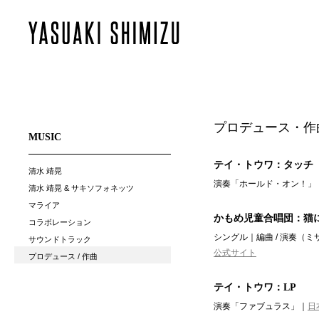
プロデュース・作
MUSIC
テイ・トウワ：タッチ
清水 靖晃
演奏「ホールド・オン！」
清水 靖晃 & サキソフォネッツ
マライア
かもめ児童合唱団：猫
コラボレーション
シングル｜編曲 / 演奏（ミ
サウンドトラック
公式サイト
プロデュース / 作曲
テイ・トウワ：LP
演奏「ファブュラス」｜
日