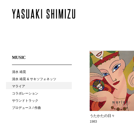
MUSIC
清水 靖晃
清水 靖晃 & サキソフォネッツ
マライア
コラボレーション
サウンドトラック
プロデュース / 作曲
うたかたの日々
1983