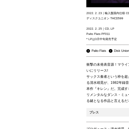
2022. 2. 23｜輸入盤国内仕様 C
ディスクユニオン THCD599
2022. 2. 25｜CD, LP
Palto Flats PF011
* LPは3月中旬発売予定
Palto Flats
Disk Unio
衝撃の未発表音源！マライ
いにリリース!
サックス奏者という枠を超
る清水靖晃が、1982年録
本作『キレン』だ。完成す
リメンタルなダンス・ミュ
る鍵となる作品と言えるだ
プレス