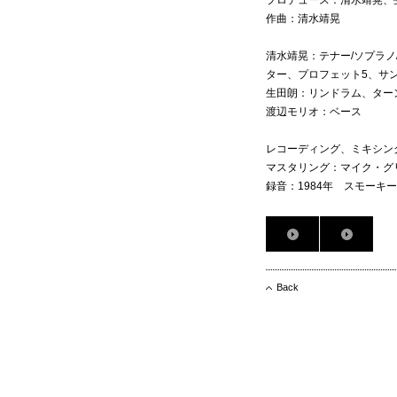
プロデュース：清水靖晃、
作曲：清水靖晃
清水靖晃：テナー/ソプラ
ター、プロフェット5、サ
生田朗：リンドラム、ター
渡辺モリオ：ベース
レコーディング、ミキシン
マスタリング：マイク・グ
録音：1984年 スモーキ
Back