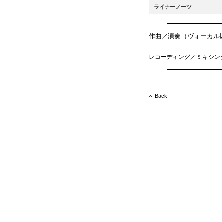
ライナーノーツ
作曲／演奏（ヴォーカル
レコーディング／ミキシン
Back