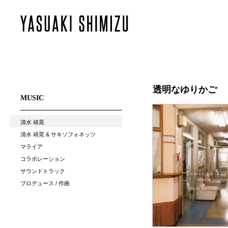
透明なゆりかご
MUSIC
清水 靖晃
清水 靖晃 & サキソフォネッツ
マライア
コラボレーション
サウンドトラック
プロデュース / 作曲