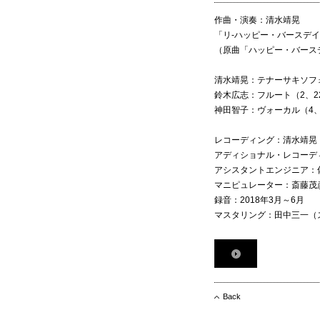
作曲・演奏：清水靖晃
「リ-ハッピー・バースデイ
（原曲「ハッピー・バース
清水靖晃：テナーサキソフォン
鈴木広志：フルート（2、2
神田智子：ヴォーカル（4、
レコーディング：清水靖晃
アディショナル・レコーディング
アシスタントエンジニア：佐々
マニピュレーター：斎藤茂
録音：2018年3月～6月
マスタリング：田中三一（
Back