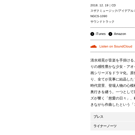
2018. 12. 19｜CD
スザクミュージック/アイデア
NGCS-1090
サウンドトラック
iTunes
Amazon
清水靖晃が音楽を手掛ける
りの感性豊かな少女・アオ
画シリーズをドラマ化。原
り、全てが見事に結晶した 
時代背景、登場人物の心模
奥行きを纏う。一つとして
ズが響く「慈愛の日々」、穏や
きながら作曲したという「コ
プレス
ライナーノーツ