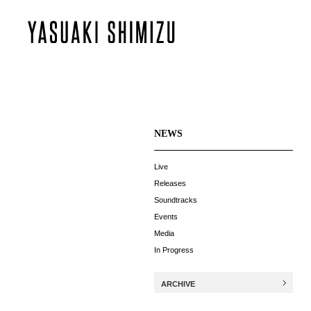
NEWS
Live
Releases
Soundtracks
Events
Media
In Progress
ARCHIVE