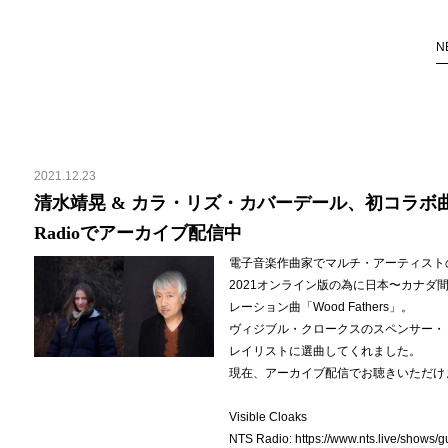
N
2021.12.23
清水靖晃 & カラ・リズ・カバーデール、初コラボ曲「Wo
Radioでアーカイブ配信中
電子音楽作曲家でマルチ・アーティスト
2021
オンライン版の為に日本〜カナダ
レーション曲「Wood Fathers」。
ヴィジブル・クロークスのスペンサー・ドー
レイリストに選曲してくれました。
現在、アーカイブ配信でお聴きいただけ
Visible Cloaks
NTS Radio:
https://www.nts.live/shows/g