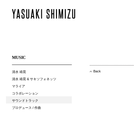
MUSIC
Back
清水 靖晃
清水 靖晃 & サキソフォネッツ
マライア
コラボレーション
サウンドトラック
プロデュース / 作曲