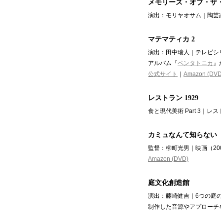
メモリーズ・オブ・ザ
演出：モリヤオサム｜陶芸家
マテマティカ 2
演出：田中瑞人｜テレビシリ
アルバム『
ペンタトニカ
』
公式サイト
｜
Amazon (DVD
レストラン 1929
食と現代美術 Part 3｜レ
カミュなんて知らない
監督：柳町光男｜映画（20
Amazon (DVD)
庭文化創造館
演出：藤崎健吉｜6つの庭の
制作した音源やアプローチ