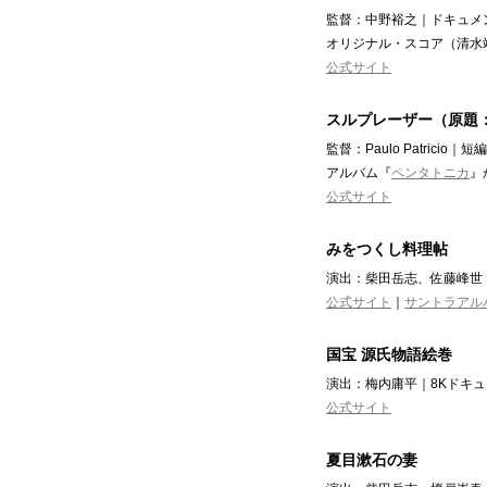
監督：中野裕之｜ドキュメン
オリジナル・スコア（清水
公式サイト
スルプレーザー（原題：Su
監督：Paulo Patrici
アルバム『
ペンタトニカ
』
公式サイト
みをつくし料理帖
演出：柴田岳志、佐藤峰世
公式サイト
｜
サントラアル
国宝 源氏物語絵巻
演出：梅内庸平｜8Kドキュ
公式サイト
夏目漱石の妻