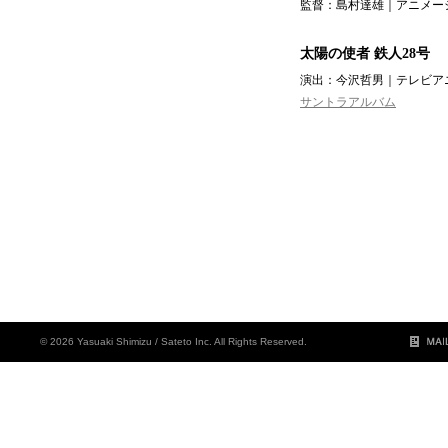
監督：島村達雄｜アニメーシ
太陽の使者 鉄人28号
演出：今沢哲男｜テレビアニ
サントラアルバム
© 2026 Yasuaki Shimizu / Sateto Inc. All Rights Reserved.