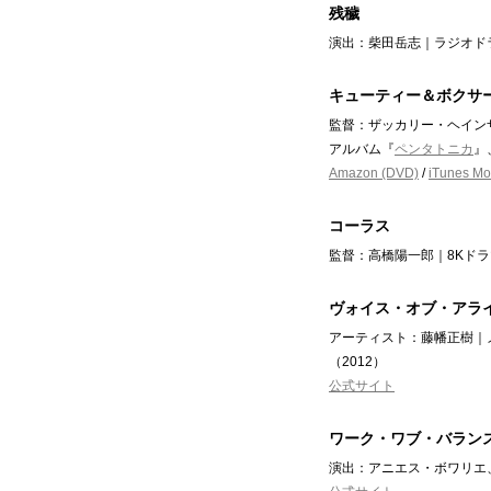
残穢
演出：柴田岳志｜ラジオドラ
キューティー＆ボクサー（原題
監督：ザッカリー・ヘイン
アルバム『
ペンタトニカ
』
Amazon (DVD)
/
iTunes Mo
コーラス
監督：高橋陽一郎｜8Kドラ
ヴォイス・オブ・アラ
アーティスト：藤幡正樹｜
（2012）
公式サイト
ワーク・ワブ・バランス（原題：
演出：アニエス・ボワリエ、角