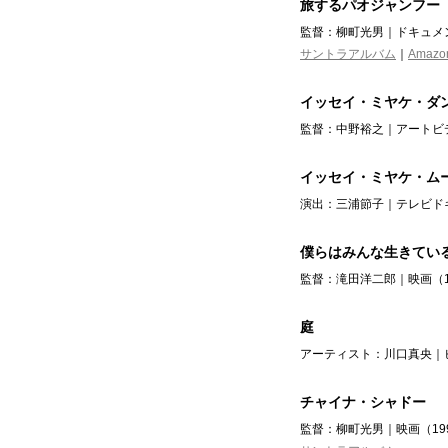
旅するパオジャンフー
監督：柳町光男｜ドキュメン
サントラアルバム
｜
Amazo
イッセイ・ミヤケ・ダ
監督：中野裕之｜アートビデ
イッセイ・ミヤケ・ム
演出：三浦節子｜テレビドキ
僕らはみんな生きてい
監督：滝田洋二郎｜映画（1
庭
アーティスト：川口真央｜
チャイナ・シャドー
監督：柳町光男｜映画（19