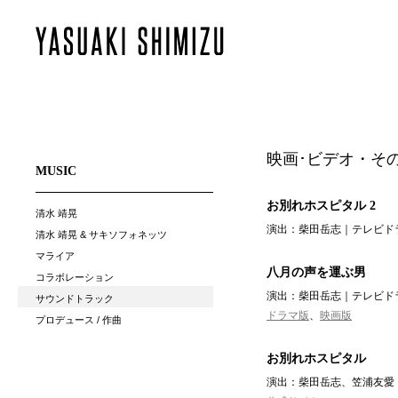
映画･ビデオ・そ
MUSIC
お別れホスピタル 2
清水 靖晃
演出：柴田岳志｜テレビドラ
清水 靖晃 & サキソフォネッツ
マライア
八月の声を運ぶ男
コラボレーション
演出：柴田岳志｜テレビドラ
サウンドトラック
ドラマ版
、
映画版
プロデュース / 作曲
お別れホスピタル
演出：柴田岳志、笠浦友愛｜