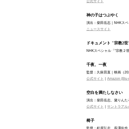
公式サイト
神の子はつぶやく
演出：柴田岳志｜NHKスペ
ニュースサイト
ドキュメント "宗教2世
NHKスペシャル「“宗教２
千夜、一夜
監督：久保田直｜映画（20
公式サイト
｜
Amazon (Blu-
空白を満たしなさい
演出：柴田岳志、黛りんたろ
公式サイト
｜
サントラアル
椅子
監督：松原弘志 長澤佳也｜