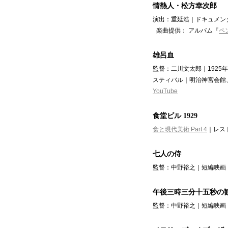
情熱人・松方幸次郎
演出：重延浩｜ドキュメンタ
楽曲提供： アルバム『
ペ
雄呂血
監督：二川文太郎｜1925
スティバル｜明治神宮会館、
YouTube
食堂ビル 1929
食と現代美術 Part 4
｜レスト
七人の侍
監督：中野裕之｜短編映画（
午後三時三分十五秒の
監督：中野裕之｜短編映画（