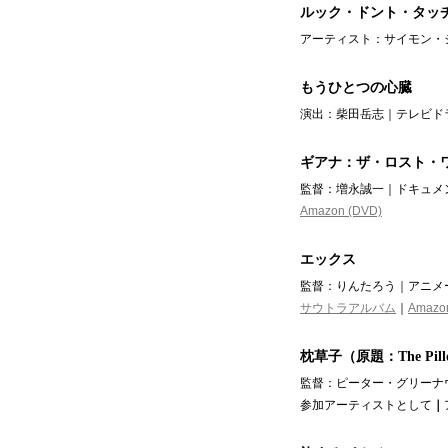
ルック・ドント・タッ
アーティスト：サイモン・
もうひとつの心臓
演出：柴田岳志｜テレビドラ
ギアナ：ザ・ロスト・
監督：増永誠一｜ドキュメン
Amazon (DVD)
エックス
監督：りんたろう｜アニメー
サウトラアルバム
｜
Amaz
枕草子（原題：The Pillo
監督：ピーター・グリーナウ
参加アーティストとして
｜