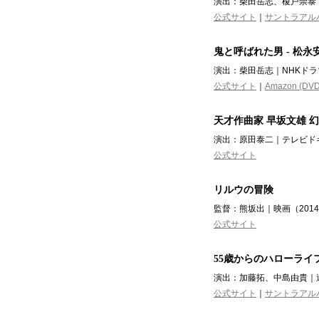
演出：柴田岳志、榎戸崇泰｜
公式サイト
｜
サントラアル
鬼と呼ばれた男 - 松永
演出：柴田岳志｜NHKドラマ
公式サイト
｜
Amazon (DVD
天才作曲家 早坂文雄 
演出：原田泰二｜テレビドキ
公式サイト
リルウの冒険
監督：熊坂出｜映画（201
公式サイト
55歳からのハローライ
演出：加藤拓、中島由貴｜連
公式サイト
｜
サントラアル