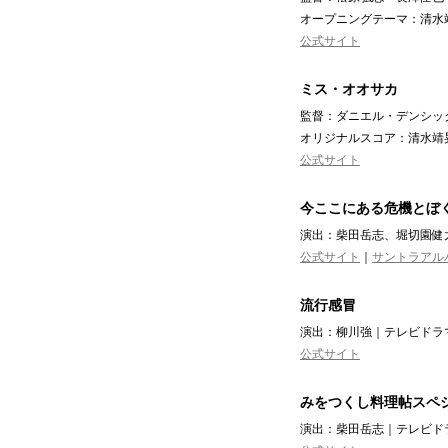
オープニングテーマ：清水
公式サイト
ミス・オオサカ
監督：ダニエル・デンシック
オリジナルスコア：清水靖
公式サイト
今ここにある危機とぼ
演出：柴田岳志、堀切園健太
公式サイト
｜
サントラアル
流行感冒
演出：柳川強｜テレビドラマ
公式サイト
みをつくし料理帖スペ
演出：柴田岳志｜テレビドラ