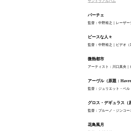
サントラアルバム
パーチェ
監督：中野裕之｜レーザーデ
ピースな人々
監督：中野裕之｜ビデオ（1
微熱都市
アーティスト：川口真央｜ビ
アーヴル（原題：Havr
監督：ジュリエット・ベルト
グロス・デギュラス（原題：G
監督：ブルーノ・ジンコーネ
花鳥風月