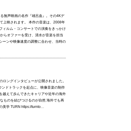
よる無声映画の名作『雄呂血』。その4Kデ
て上映されます。 本作の音楽は、2008年
i」フィルム・コンサートでの演奏をきっかけ
ーからオファーを受け、清水が音楽を担当
シーンや映像速度の調整に合わせ、当時の
晃のロングインタビューが公開されました。
サウンドトラックを起点に、映像音楽の制作
を越えて歩んできたキャリアや近年の海外
なものを結びつけるのが自然 海外でも再
RN https://turnto…