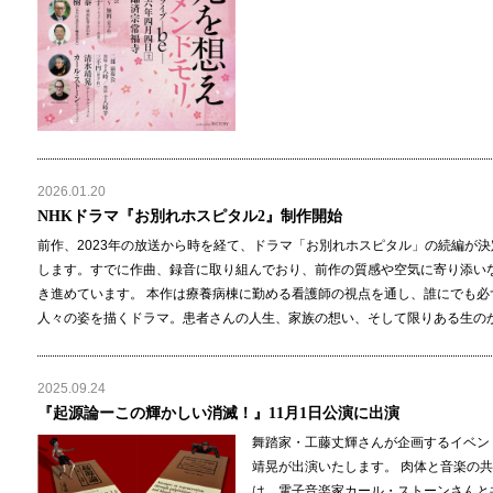
2026.01.20
NHKドラマ『お別れホスピタル2』制作開始
前作、2023年の放送から時を経て、ドラマ「お別れホスピタル」の続編が
します。すでに作曲、録音に取り組んでおり、前作の質感や空気に寄り添い
き進めています。 本作は療養病棟に勤める看護師の視点を通し、誰にでも
人々の姿を描くドラマ。患者さんの人生、家族の想い、そして限りある生の
2025.09.24
『起源論ーこの輝かしい消滅！』11月1日公演に出演
舞踏家・工藤丈輝さんが企画するイベン
靖晃が出演いたします。 肉体と音楽の共
は、電子音楽家カール・ストーンさんと