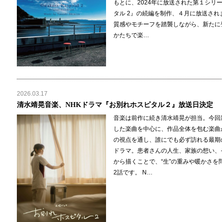
もとに、2024年に放送された第１シリ
タル 2』の続編を制作、４月に放送され
質感やモチーフを踏襲しながら、新たに
かたちで楽…
2026.03.17
清水靖晃音楽、NHKドラマ『お別れホスピタル２』放送日決定
音楽は前作に続き清水靖晃が担当。今回
した楽曲を中心に、作品全体を包む楽曲
の視点を通し、誰にでも必ず訪れる最期
ドラマ。患者さんの人生、家族の想い、
から描くことで、“生”の重みや暖かさを
2話です。 N…