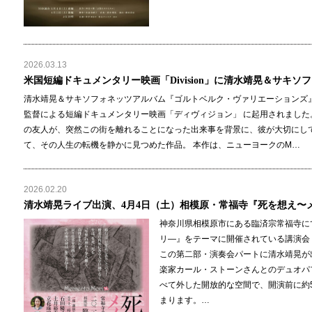
2026.03.13
米国短編ドキュメンタリー映画「Division」に清水靖晃＆サキソ
清水靖晃＆サキソフォネッツアルバム『ゴルトベルク・ヴァリエーションズ
監督による短編ドキュメンタリー映画「ディヴィジョン」 に起用されました
の友人が、突然この街を離れることになった出来事を背景に、彼が大切にし
て、その人生の転機を静かに見つめた作品。 本作は、ニューヨークのM…
2026.02.20
清水靖晃ライブ出演、4月4日（土）相模原・常福寺『死を想え〜
神奈川県相模原市にある臨済宗常福寺にて
リ―』をテーマに開催されている講演会・
この第二部・演奏会パートに清水靖晃が
楽家カール・ストーンさんとのデュオパ
べて外した開放的な空間で、開演前に約
まります。…