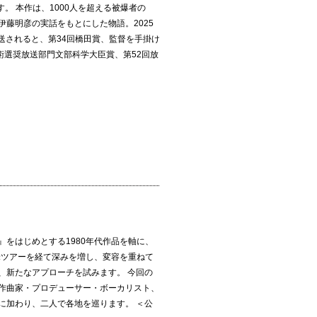
。 本作は、1000人を超える被爆者の
藤明彦の実話をもとにした物語。2025
放送されると、第34回橋田賞、監督を手掛け
術選奨放送部門文部科学大臣賞、第52回放
をはじめとする1980年代作品を軸に、
米ツアーを経て深みを増し、変容を重ねて
、新たなアプローチを試みます。 今回の
作曲家・プロデューサー・ボーカリスト、
に加わり、二人で各地を巡ります。 ＜公