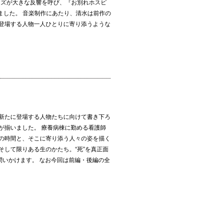
ーズが大きな反響を呼び、『お別れホスピ
ました。 音楽制作にあたり、清水は前作の
登場する人物一人ひとりに寄り添うような
新たに登場する人物たちに向けて書き下ろ
が揃いました。 療養病棟に勤める看護師
の時間と、そこに寄り添う人々の姿を描く
そして限りある生のかたち。“死”を真正面
問いかけます。 なお今回は前編・後編の全