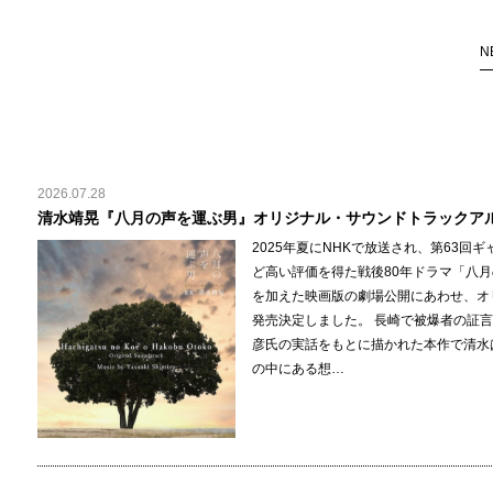
N
2026.07.28
清水靖晃『八月の声を運ぶ男』オリジナル・サウンドトラックア
2025年夏にNHKで放送され、第63
ど高い評価を得た戦後80年ドラマ「八月
を加えた映画版の劇場公開にあわせ、オ
発売決定しました。 長崎で被爆者の証
彦氏の実話をもとに描かれた本作で清水
の中にある想…