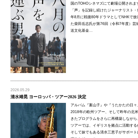
国のTOHOシネマズにて劇場公開されます
「声」を記録し続けたジャーナリスト・伊
年8月に戦後80年ドラマとしてNHKで
た柴田岳志氏が第76回（令和7年度）芸
送文化基金…
2026.05.29
清水靖晃 ヨーロッパ・ツアー2026 決定
アルバム『案山子』や『うたかたの日々』
2018年の欧州ツアー、そして昨年の北
きたプログラムをさらに再構築しながら
ツアーでは、イギリスを拠点に活動する
そして妹でもある清水三恵子がサポート