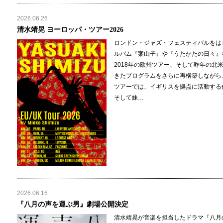
2026.06.26
清水靖晃 ヨーロッパ・ツアー2026
ロンドン・ジャズ・フェスティバルをは
ルバム『案山子』や『うたかたの日々』を
2018年の欧州ツアー、そして昨年の北
きたプログラムをさらに再構築しながら
ツアーでは、イギリスを拠点に活動する
そして妹…
2026.06.16
『八月の声を運ぶ男』劇場公開決定
清水靖晃が音楽を担当したドラマ『八月