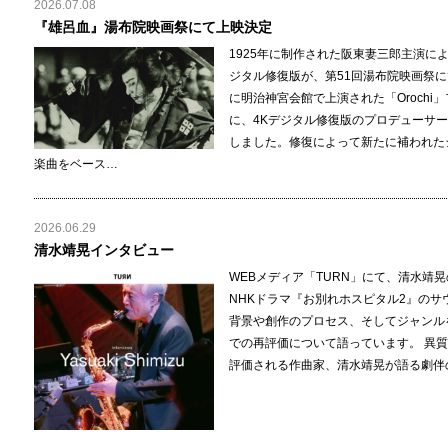
2026.07.08
『雄呂血』湯布院映画祭にて上映決定
1925年に制作された阪東妻三郎主演に
ジタル修復版が、第51回湯布院映画祭に
に明治神宮会館で上演された「Oroch
に、4Kデジタル修復版のプロデューサ
しました。修復によって新たに補われた
楽曲をベース…
2026.06.29
清水靖晃インタビュー
WEBメディア「TURN」にて、清水靖
NHKドラマ『お別れホスピタル2』の
背景や創作のプロセス、そしてジャンル
での再評価について語っています。 異質
評価される作曲家、清水靖晃が語る劇伴の美学 TU