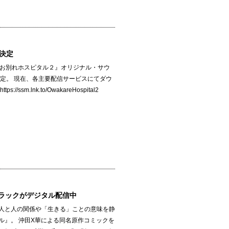
決定
『お別れホスピタル２』オリジナル・サウ
決定。 現在、各主要配信サービスにてダウ
sm.lnk.to/OwakareHospital2
ラックがデジタル配信中
人と人の関係や「生きる」ことの意味を静
ル』。 沖田X華による同名原作コミックを