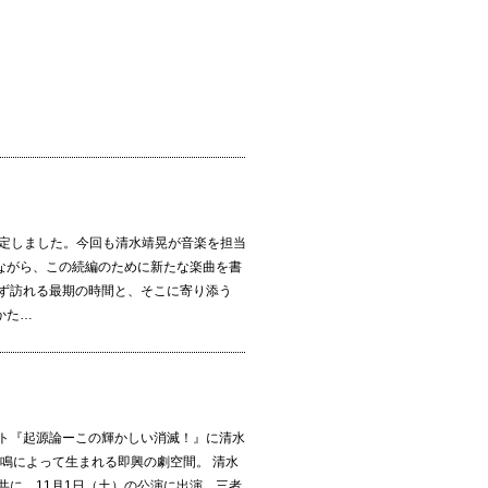
決定しました。今回も清水靖晃が音楽を担当
ながら、この続編のために新たな楽曲を書
必ず訪れる最期の時間と、そこに寄り添う
かた…
ト『起源論ーこの輝かしい消滅！』に清水
鳴によって生まれる即興の劇空間。 清水
共に、11月1日（土）の公演に出演。三者