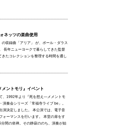
フォネッツの楽曲使用
』の収録曲「アリア」 が、ポール・ダラス
。 長年ニューヨークで暮らしてきた監督
てきたコレクションを整理する時間を通し
メメントモリ』イベント
、1992年より『死を想え―メメントモ
演奏会シリーズ「常福寺ライブ be」。
出演決定しました。 本公演では、電子音
フォーマンスを行います。 本堂の扉をす
5分間の坐禅。その静寂ののち、演奏が始