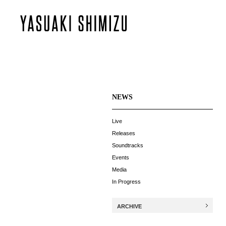
NEWS
Live
Releases
Soundtracks
Events
Media
In Progress
ARCHIVE