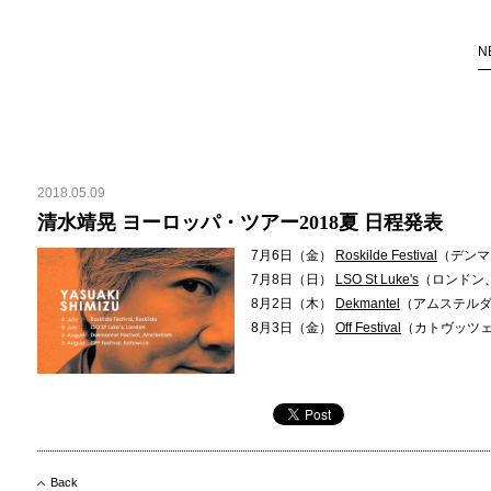
N
2018.05.09
清水靖晃 ヨーロッパ・ツアー2018夏 日程発表
7月6日（金）
Roskilde Festival
（デンマ
7月8日（日）
LSO St Luke's
（ロンドン
8月2日（木）
Dekmantel
（アムステル
8月3日（金）
Off Festival
（カトヴッツ
Back