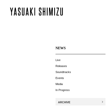
NEWS
Live
Releases
Soundtracks
Events
Media
In Progress
ARCHIVE