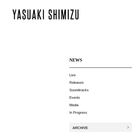
NEWS
Live
Releases
Soundtracks
Events
Media
In Progress
ARCHIVE