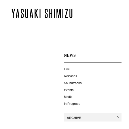
NEWS
Live
Releases
Soundtracks
Events
Media
In Progress
ARCHIVE