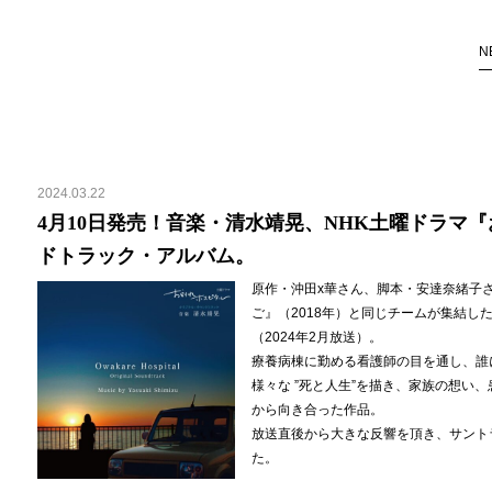
N
2024.03.22
4月10日発売！音楽・清水靖晃、NHK土曜ドラマ
ドトラック・アルバム。
原作・沖田x華さん、脚本・安達奈緒子
ご』（2018年）と同じチームが集結し
（2024年2月放送）。
療養病棟に勤める看護師の目を通し、誰
様々な ”死と人生”を描き、家族の想い
から向き合った作品。
放送直後から大きな反響を頂き、サント
た。