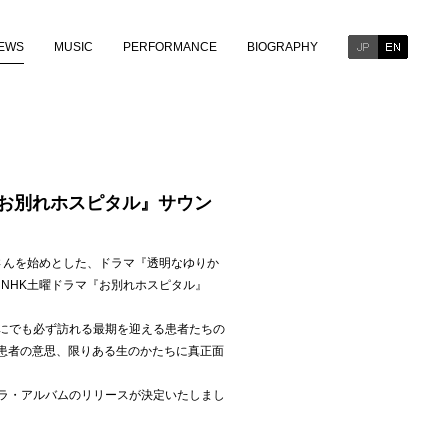
EWS
MUSIC
PERFORMANCE
BIOGRAPHY
『お別れホスピタル』サウン
さんを始めとした、ドラマ『透明なゆりか
たNHK土曜ドラマ『お別れホスピタル』
にでも必ず訪れる最期を迎える患者たちの
、患者の意思、限りある生のかたちに真正面
ラ・アルバムのリリースが決定いたしまし